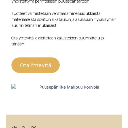
yhdistettynä perinteiseen puusepäntaitoon.
Tuotteet valmistetaan verstaallamme laadukkaista
materiaaleista sovitun aikataulun ja asiakkaan hyväksymän
suunnitelman mukaisesti.
Ota yhteyttä ja aloitetaan kalusteiden suunnittelu jo
tänään!
Ota Yhteyttä
© 2026Kaikki Oikeudet Pidätetään
MALLIPUU OY