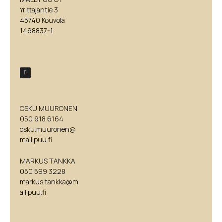
Yrittäjäntie 3
45740 Kouvola
1498837-1
OSKU MUURONEN
050 918 6164
osku.muuronen@
mallipuu.fi
MARKUS TANKKA
050 599 3228
markus.tankka@m
allipuu.fi