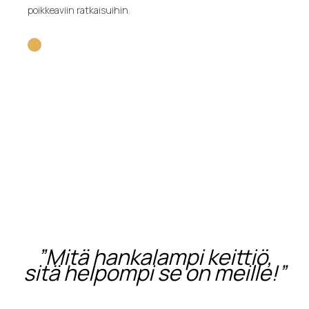
poikkeaviin ratkaisuihin.
”Mitä hankalampi keittiö,
sitä helpompi se on meille!”